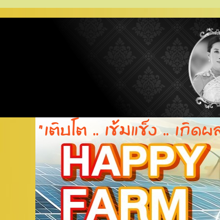
"เติบโต .. เข้มแข็ง .. เกิดผ