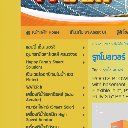
หน้าหลัก Home
เกี่ยวกับเรา About Us
รู้จักโ
หน้าหลัก Home
>
ปั๊มไดโว่/ปั๊
แฮปปี้ เอ็นเนอร์จี
อุปกรณ์โซลาร์เซลล์ ครบวงจร
รูทโบลเวอร
Happy Farm's Smart
Solutions
Tags:
รูทโบลเวอร์
เซ็นเซอร์ออกซิเจนในน้ำ (DO
ROOTS BLOWER
Meter)
with basement, 
WATER it
Flexible joint
เครื่องตีน้ำโซลาร์เซลล์ (Solar
Pully 3.5" Belt 
Aerator)
สมาร์ทโซลาร์ (Smart Solar)
เครื่องตีน้ำไฮสปีด High
Speed Aerator
เครื่องตีน้ำเกียร์ทด