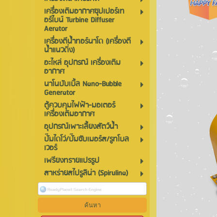
เครื่องเติมอากาศซุปเปอร์เท
อร์ไบน์ Turbine Diffuser
Aerator
เครื่องตีน้ำทอร์นาโด (เครื่องตี
น้ำแนวดิ่ง)
อะไหล่ อุปกรณ์ เครื่องเติม
อากาศ
นาโนบับเบิ้ล Nano-Bubble
Generator
ตู้ควบคุมไฟฟ้า-มอเตอร์
เครื่องเติมอากาศ
อุปกรณ์เพาะเลี้ยงสัตว์น้ำ
ปั๊มไดโว่/ปั๊มซับเมอร์ส/รูทโบล
เวอร์
เพรียงทรายแปรรูป
สาหร่ายสไปรูลิน่า (Spirulina)