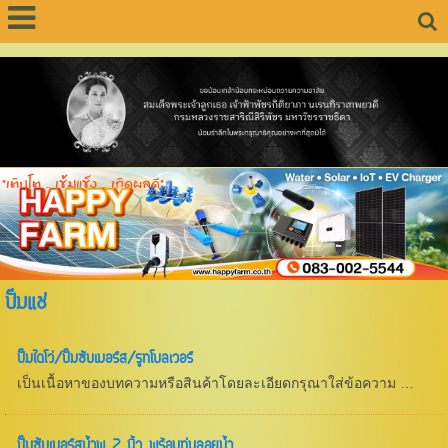
"เติบโต .. เข้มแข็ง .. เกิดผลดี"
ปั๊มแช่
ปั๊มไดโว่/ปั๊มซับเมอร์ส/รูทโบลเวอร์
เป็นเนื้อหาของบทความหรือสินค้าโดยละเอียดกรุณาใส่ข้อความ …
ปั๊มซับเมอร์สน้ำพุ 2 นิ้ว พร้อมทุ่นลอยน้ำ